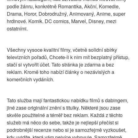
podle žánru, konkrétně Romantika, Akční, Komedie,
Drama, Horor, Dobrodružný, Animovaný, Anime, super
hrdinové. Komik. DC comics, Marvel, Disney, mezi
ostatními.
Všechny vysoce kvalitní filmy, včetně solidní sbírky
televizních pořadů, Chcete-li k nim mít bezplatný přístup,
stačí si vytvořit účet. Tato stránka je zdarma a bez
reklam. Kromě toho nabízí články o nezávislých a
komerčních vydáních.
Tato služba mají fantastickou nabídku filmů s dabingem,
jiné zase originální znění s titulky. Některé jsou zase
skvěle použitelné a téměř bez reklam. Každá z těchto
služeb má něco do sebe, takže je nejlepší přečíst si
podrobnější recenze nebo si je samozřejmě vyzkoušet,
kdy uvidíte, která vám nejvíce vyhovuje. Samozřejmě