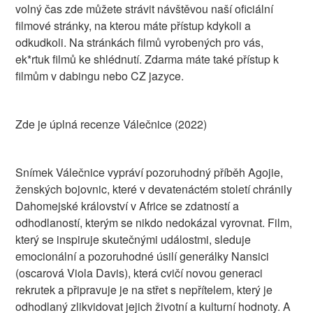
volný čas zde můžete strávit návštěvou naší oficiální
filmové stránky, na kterou máte přístup kdykoli a
odkudkoli. Na stránkách filmů vyrobených pro vás,
ek*rtuk filmů ke shlédnutí. Zdarma máte také přístup k
filmům v dabingu nebo CZ jazyce.
Zde je úplná recenze Válečnice (2022)
Snímek Válečnice vypráví pozoruhodný příběh Agojie,
ženských bojovnic, které v devatenáctém století chránily
Dahomejské království v Africe se zdatností a
odhodlaností, kterým se nikdo nedokázal vyrovnat. Film,
který se inspiruje skutečnými událostmi, sleduje
emocionální a pozoruhodné úsilí generálky Nansici
(oscarová Viola Davis), která cvičí novou generaci
rekrutek a připravuje je na střet s nepřítelem, který je
odhodlaný zlikvidovat jejich životní a kulturní hodnoty. A