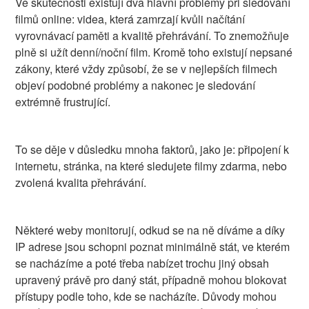
Ve skutečnosti existují dva hlavní problémy při sledování
filmů online: videa, která zamrzají kvůli načítání
vyrovnávací paměti a kvalitě přehrávání. To znemožňuje
plně si užít denní/noční film. Kromě toho existují nepsané
zákony, které vždy způsobí, že se v nejlepších filmech
objeví podobné problémy a nakonec je sledování
extrémně frustrující.
To se děje v důsledku mnoha faktorů, jako je: připojení k
internetu, stránka, na které sledujete filmy zdarma, nebo
zvolená kvalita přehrávání.
Některé weby monitorují, odkud se na ně díváme a díky
IP adrese jsou schopni poznat minimálně stát, ve kterém
se nacházíme a poté třeba nabízet trochu jiný obsah
upravený právě pro daný stát, případně mohou blokovat
přístupy podle toho, kde se nacházíte. Důvody mohou