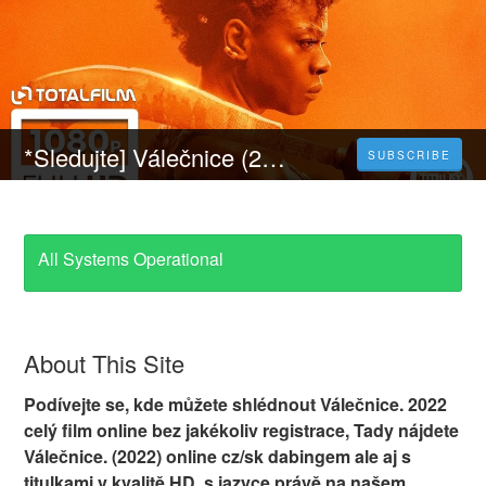
*Sledujte] Válečnice (2022) Celý Film Online Český Dabing Zdarma
SUBSCRIBE
All Systems Operational
About This Site
Podívejte se, kde můžete shlédnout Válečnice. 2022
celý film online bez jakékoliv registrace, Tady nájdete
Válečnice. (2022) online cz/sk dabingem ale aj s
titulkami v kvalitě HD, s jazyce právě na našem